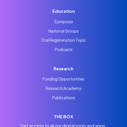
Education
Symposia
National Groups
Oral Regeneration Topic
Podcasts
Research
Funding Opportunities
Research Academy
Publications
THE BOX
Get access to all our digital tools and apps.