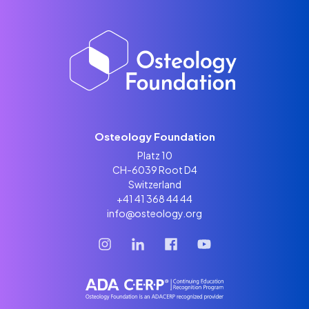
Osteology Foundation
Platz 10
CH-6039 Root D4
Switzerland
+41 41 368 44 44
info@osteology.org