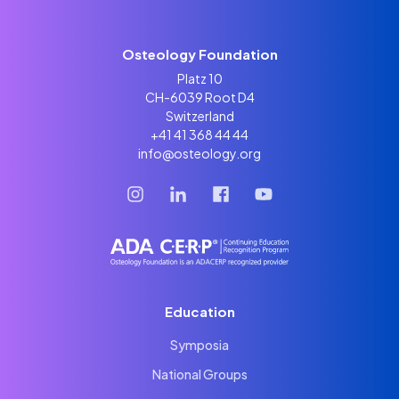
Osteology Foundation
Platz 10
CH-6039 Root D4
Switzerland
+41 41 368 44 44
info@osteology.org
Education
Symposia
National Groups